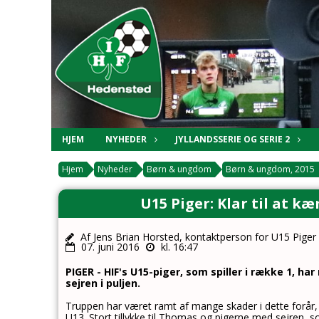
HJEM
NYHEDER
JYLLANDSSERIE OG SERIE 2
Hjem
Nyheder
Børn & ungdom
Børn & ungdom, 2015
U15 Piger: Klar til at 
Af Jens Brian Horsted, kontaktperson for U15 Piger
07. juni 2016
kl. 16:47
PIGER - HIF's U15-piger, som spiller i række 1, ha
sejren i puljen.
Truppen har været ramt af mange skader i dette forår, s
U13. Stort tillykke til Thomas og pigerne med sejren,