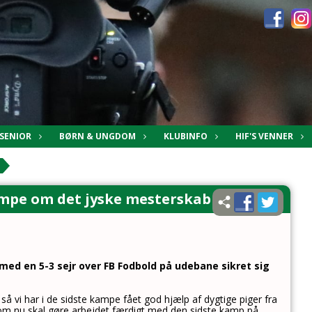
SENIOR
BØRN & UNGDOM
KLUBINFO
HIF'S VENNER
kæmpe om det jyske mesterskab
r med en 5-3 sejr over FB Fodbold på udebane sikret sig
å vi har i de sidste kampe fået god hjælp af dygtige piger fra
 som nu skal gøre arbejdet færdigt med den sidste kamp på