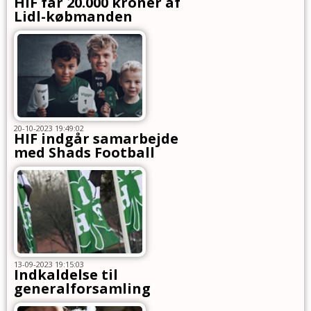
HIF får 20.000 kroner af
Lidl-købmanden
20-10-2023 19:49:02
HIF indgår samarbejde
med Shads Football
13-09-2023 19:15:03
Indkaldelse til
generalforsamling