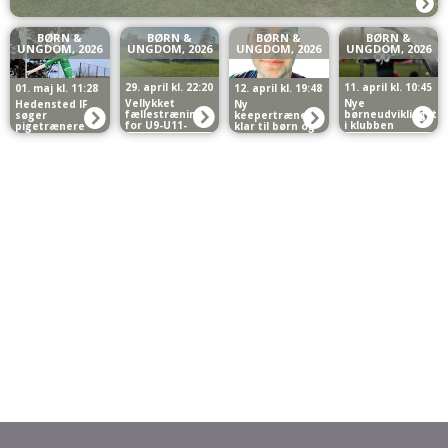
BØRN &
BØRN &
BØRN &
BØRN &
UNGDOM, 2026
UNGDOM, 2026
UNGDOM, 2026
UNGDOM, 2026
29. april kl. 22:20
11. april kl. 10:45
01. maj kl. 11:28
12. april kl. 19:48
Vellykket
Nye
Hedensted IF
Ny
fællestræning
børneudviklingstr
søger
keepertræner
for U9-U11-
i klubben
pigetrænere
klar til børn og
piger
ungdom