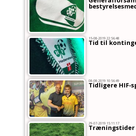
Generalforsamli
bestyrelsesme
15-08-2019 22:56:48
Tid til kontin
08-08-2019 10:56:49
Tidligere HIF-
29-07-2019 15:11:17
Træningstider 