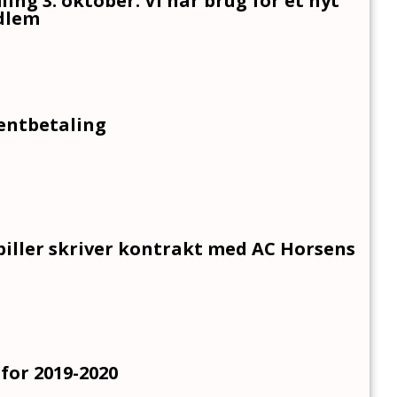
ng 3. oktober: Vi har brug for et nyt
dlem
gentbetaling
spiller skriver kontrakt med AC Horsens
for 2019-2020