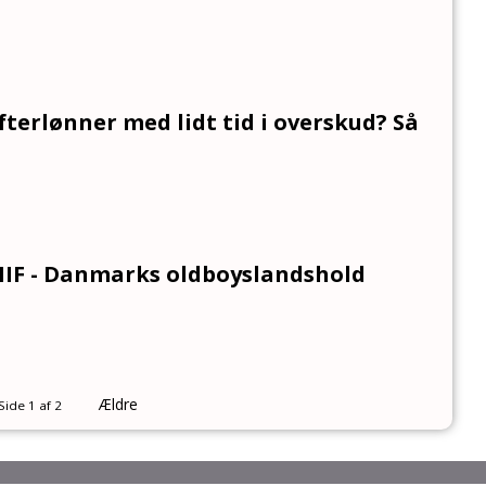
fterlønner med lidt tid i overskud? Så
 HIF - Danmarks oldboyslandshold
Ældre
Side 1 af 2