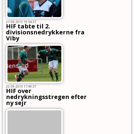
27-09-2013 19:54:37
HIF tabte til 2.
divisionsnedrykkerne fra
Viby
22-09-2013 17:49:37
HIF over
nedrykningsstregen efter
ny sejr