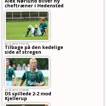
Alex Nørlund bliver ny
cheftræner i Hedensted
03-11-2013 17:51:35
Tilbage på den kedelige
side af stregen
26-10-2013 17:53:08
DS spillede 2-2 mod
Kjellerup