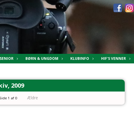
SENIOR
BØRN & UNGDOM
KLUBINFO
HIF'S VENNER
kiv, 2009
Ældre
Side 1 af 0