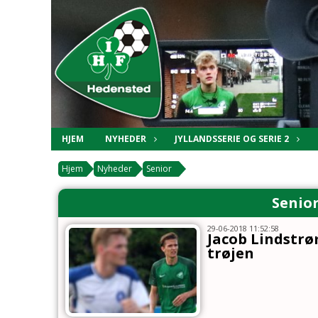
HJEM
NYHEDER
JYLLANDSSERIE OG SERIE 2
Hjem
Nyheder
Senior
Senior
29-06-2018 11:52:58
Jacob Lindstrøm
trøjen