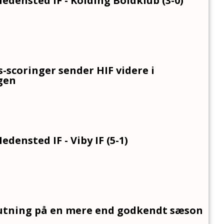
Hedensted IF - Kolding Boldklub (3-0)
s-scoringer sender HIF videre i
gen
edensted IF - Viby IF (5-1)
lutning på en mere end godkendt sæson