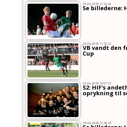
29-06-2018 11:52:42
Se billederne: 
29-06-2018 11:52:22
VB vandt den f
Cup
23-06-2018 16:07:51
S2: HIF's andet
oprykning til s
19-06-2018 21:49:10