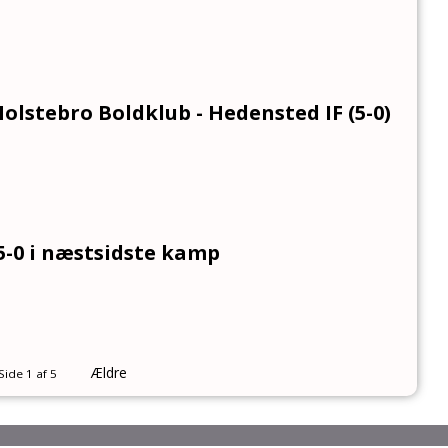
Holstebro Boldklub - Hedensted IF (5-0)
 5-0 i næstsidste kamp
Ældre
Side 1 af 5