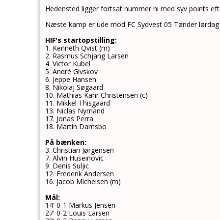
Hedensted ligger fortsat nummer ni med syv points ef
Næste kamp er ude mod FC Sydvest 05 Tønder lørdag 16
HIF's startopstilling:
1. Kenneth Qvist (m)
2. Rasmus Schjang Larsen
4. Victor Kubel
5. André Givskov
6. Jeppe Hansen
8. Nikolaj Søgaard
10. Mathias Kahr Christensen (c)
11. Mikkel Thisgaard
13. Niclas Nymand
17. Jonas Perra
18. Martin Damsbo
På bænken:
3. Christian Jørgensen
7. Alvin Huseinovic
9. Denis Suljic
12. Frederik Andersen
16. Jacob Michelsen (m)
Mål:
14' 0-1 Markus Jensen
27' 0-2 Louis Larsen