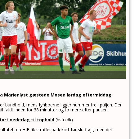
 da Marienlyst gæstede Mosen lørdag eftermiddag.
t. er bundhold, mens fynboerne ligger nummer tre i puljen. Der
l faldt inden for 38 minutter og to mere efter pausen.
ort nederlag til tophold
(hsfo.dk)
ltatet, da HIF fik straffespark kort før slutfløjt, men det