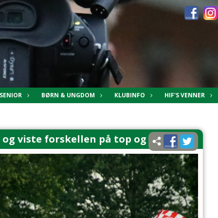
SENIOR
BØRN & UNGDOM
KLUBINFO
HIF'S VENNER
 og viste forskellen på top og bund