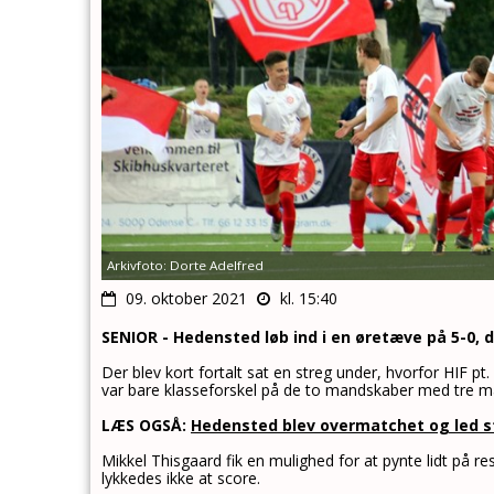
Arkivfoto: Dorte Adelfred
09. oktober 2021
kl. 15:40
SENIOR - Hedensted løb ind i en øretæve på 5-0,
Der blev kort fortalt sat en streg under, hvorfor HIF p
var bare klasseforskel på de to mandskaber med tre må
LÆS OGSÅ:
Hedensted blev overmatchet og led st
Mikkel Thisgaard fik en mulighed for at pynte lidt på resu
lykkedes ikke at score.