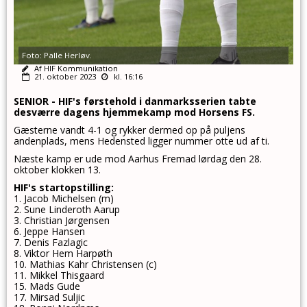
Foto: Palle Herløv.
Af HIF Kommunikation
21. oktober 2023
kl. 16:16
SENIOR -
HIF's førstehold i danmarksserien tabte
desværre dagens hjemmekamp mod Horsens FS.
Gæsterne vandt 4-1 og rykker dermed op på puljens
andenplads, mens Hedensted ligger nummer otte ud af ti.
Næste kamp er ude mod Aarhus Fremad lørdag den 28.
oktober klokken 13
.
HIF's startopstilling:
1. Jacob Michelsen (m)
2. Sune Linderoth Aarup
3. Christian Jørgensen
6. Jeppe Hansen
7. Denis Fazlagic
8. Viktor Hem Harpøth
10. Mathias Kahr Christensen (c)
11. Mikkel Thisgaard
15. Mads Gude
17. Mirsad Suljic