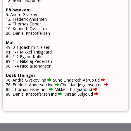
18. Ronni Nordnæs
På bænken:
5. André Givskov
12. Frederik Andersen
14. Thomas Eisner
16. Kenneth Qvist (m)
20. Daniel Kristoffersen
Mål:
49' 0-1 Joachim Nielsen
61' 1-1 Mikkel Thisgaard
64' 1-2 Egzon Kolici
89' 1-3 Nikolaj Pedersen
90' 1-4 Nicolai Johansen
Udskiftninger:
76' André Givskov ind
Sune Linderoth Aarup ud
76' Frederik Andersen ind
Christian Jørgensen ud
82' Thomas Eisner ind
Mikkel Thisgaard ud
88' Daniel Kristoffersen ind
Mirsad Suljic ud