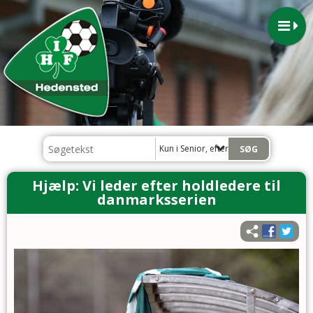
Kun i Senior, efterår 2023
Hjælp: Vi leder efter holdledere til
danmarksserien