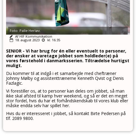
Foto: Palle Herløv.
Af HIF Kommunikation
18. august 2023
kl. 16:35
SENIOR -
Vi har brug for én eller eventuelt to personer,
der ønsker at varetage jobbet som holdleder(e) på
vores førstehold i danmarksserien.
Tiltrædelse hurtigst
muligt.
Du kommer til at indgå i et samarbejde med cheftræner
Johnny Mølby og assistenttrænerne Kenneth Qvist og Denis
Fazlagic.
Vi forestiller os, at to personer kan deles om jobbet, så man
ikke skal afsted til kamp hver weekend, og så er det en meget
stor fordel, hvis du har et forhåndskendskab til vores klub eller
måske endda selv har spillet her.
Hvis du er interesseret i jobbet, så kontakt Birte Pedersen på
tlf. 2089 9800.