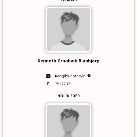
Kenneth Graabæk Blaabjerg
Keb@hk-hornsyld.dk
25277371
HOLDLEDER