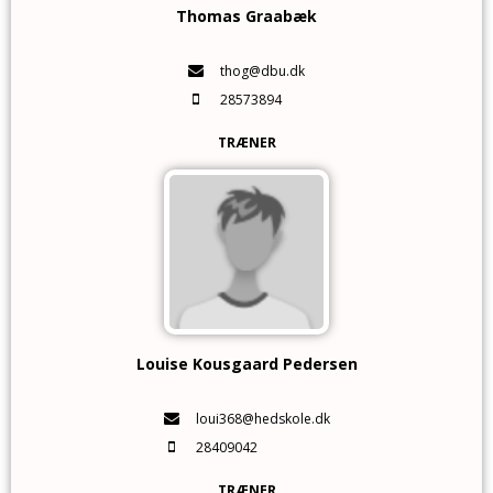
Thomas Graabæk
thog@dbu.dk
28573894
TRÆNER
Louise Kousgaard Pedersen
loui368@hedskole.dk
28409042
TRÆNER