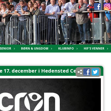
SENIOR
BØRN & UNGDOM
KLUBINFO
HIF'S VENNER
e 17. december i Hedensted Centret