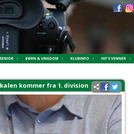
SENIOR
BØRN & UNGDOM
KLUBINFO
HIF'S VENNER
alen kommer fra 1. division