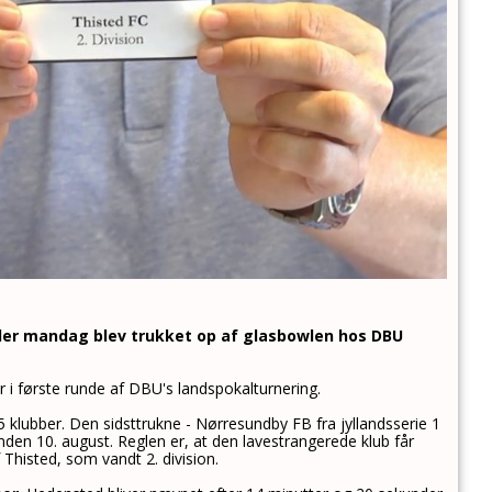
, der mandag blev trukket op af glasbowlen hos DBU
 første runde af DBU's landspokalturnering.
klubber. Den sidsttrukne - Nørresundby FB fra jyllandsserie 1
s inden 10. august. Reglen er, at den lavestrangerede klub får
histed, som vandt 2. division.