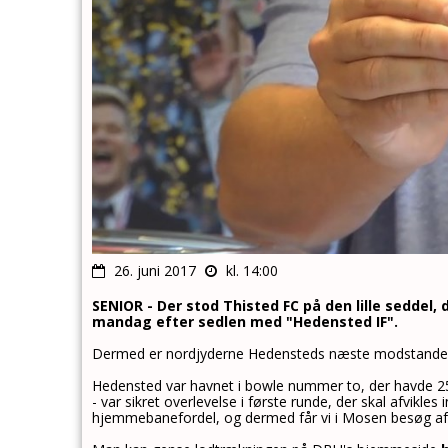
26. juni 2017
kl. 14:00
SENIOR - Der stod Thisted FC på den lille seddel
mandag efter sedlen med "Hedensted IF".
Dermed er nordjyderne Hedensteds næste modstander i
Hedensted var havnet i bowle nummer to, der havde 25 
- var sikret overlevelse i første runde, der skal afvikle
hjemmebanefordel, og dermed får vi i Mosen besøg af T